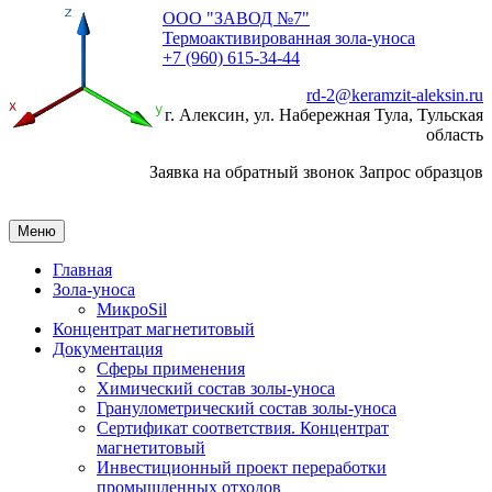
ООО "ЗАВОД №7"
Термоактивированная зола-уноса
+7 (960) 615-34-44
rd-2@keramzit-aleksin.ru
г. Алексин, ул. Набережная Тула, Тульская
область
Заявка на обратный звонок
Запрос образцов
Меню
Главная
Зола-уноса
МикроSil
Концентрат магнетитовый
Документация
Сферы применения
Химический состав золы-уноса
Гранулометрический состав золы-уноса
Сертификат соответствия. Концентрат
магнетитовый
Инвестиционный проект переработки
промышленных отходов